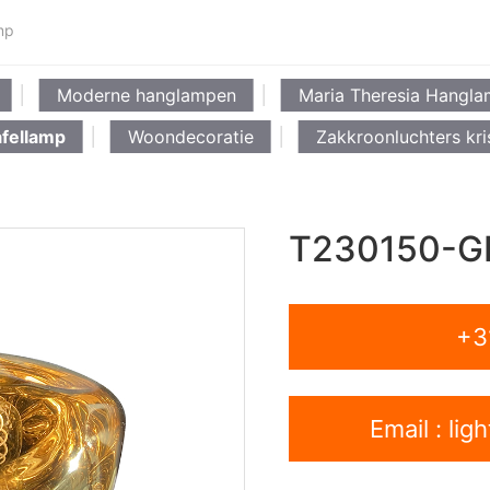
mp
Moderne hanglampen
Maria Theresia Hangl
fellamp
Woondecoratie
Zakkroonluchters kri
T230150-G
+3
Email : li