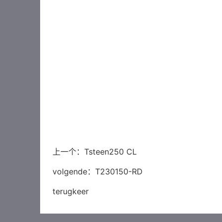
上一个：
Tsteen250 CL
volgende：
T230150-RD
terugkeer