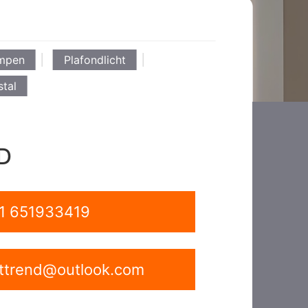
ampen
Plafondlicht
stal
D
1 651933419
ghttrend@outlook.com