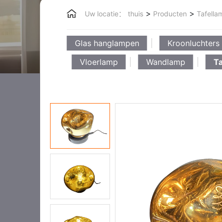
>
>
Uw locatie：
thuis
Producten
Tafella
Glas hanglampen
Kroonluchters
Vloerlamp
Wandlamp
Ta