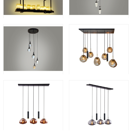
Smile-5 rond
Din.ei-7 amber CLD
rodewolk300-3 CLD
Luckgray300-3 CLD
Bottle-6 oval
Din.ei-7 smoke