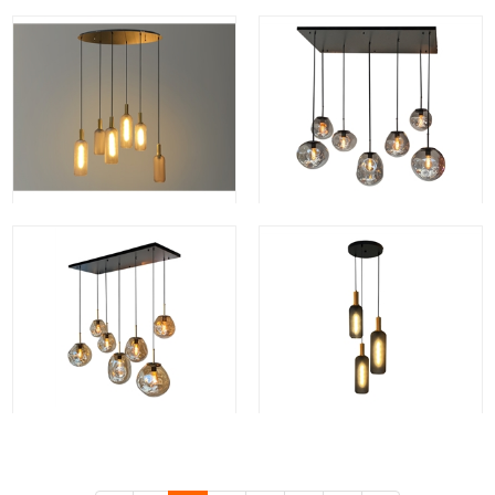
Din.ei-7 Amber
Bottle-3 rond