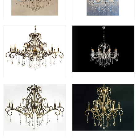
Hanglamp H77905-14 Rons Bronze
8366-8 zilver
77905-10 brons
77905-7 messing