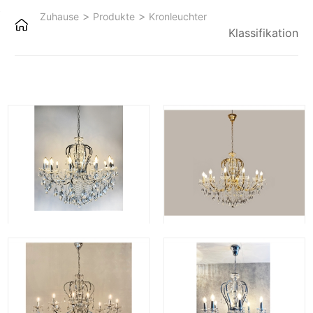
>
>
Zuhause
Produkte
Kronleuchter
Klassifikation
Hängeleuchte : 833-12 CH
H833-12 GD
kristal hanglamp 833-10 oval CH
Crystal hanglamp 833-8