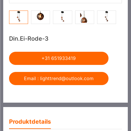
Din.Ei-Rode-3
+31 651933419
Email : lighttrend@outlook.com
Produktdetails