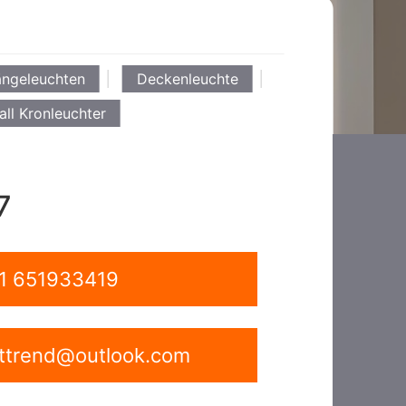
ängeleuchten
Deckenleuchte
all Kronleuchter
7
1 651933419
ghttrend@outlook.com