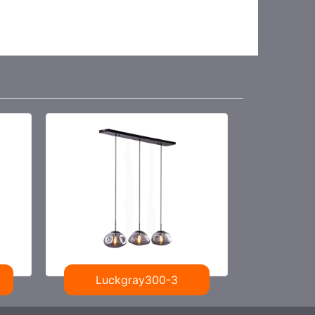
Luckgray300-3
Shi