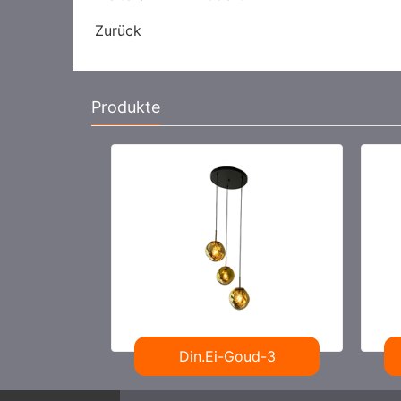
Zurück
Produkte
-3 rond
Din.Ei-Goud-3