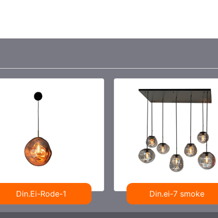
Din.Ei-Rode-1
Din.ei-7 smoke