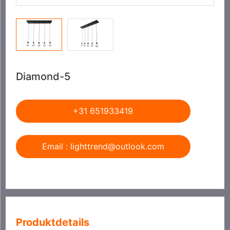
Diamond-5
+31 651933419
Email : lighttrend@outlook.com
Produktdetails