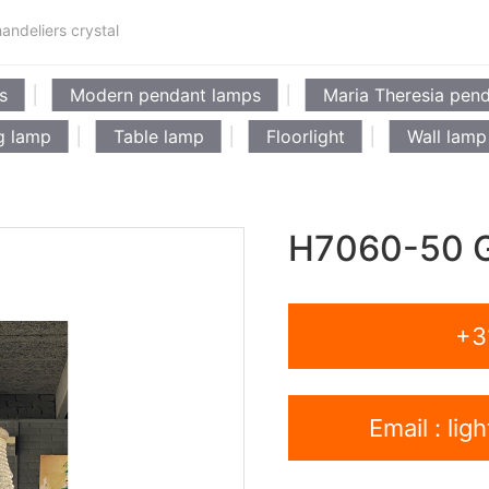
ndeliers crystal
s
Modern pendant lamps
Maria Theresia pen
g lamp
Table lamp
Floorlight
Wall lamp
H7060-50 
+3
Email : li