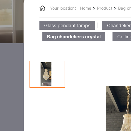
>
>
Your location：
Home
Product
Bag cha
Glass pendant lamps
Chandelier
Bag chandeliers crystal
Ceilin