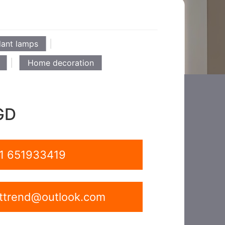
dant lamps
Home decoration
GD
1 651933419
ghttrend@outlook.com