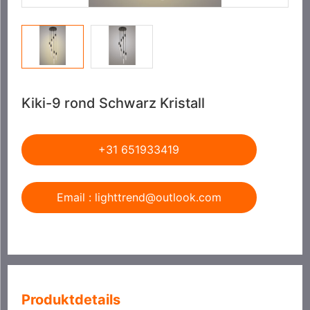
Kiki-9 rond Schwarz Kristall
+31 651933419
Email : lighttrend@outlook.com
Produktdetails