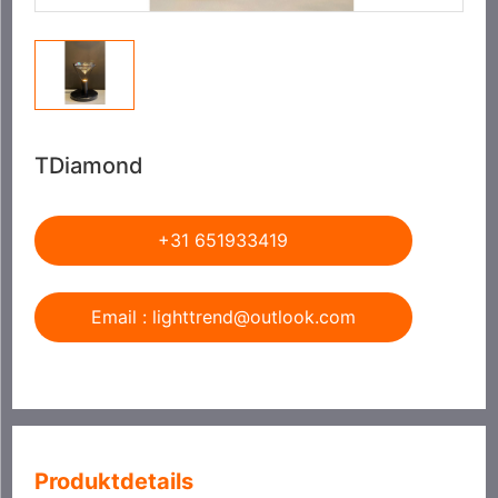
TDiamond
+31 651933419
Email : lighttrend@outlook.com
Produktdetails