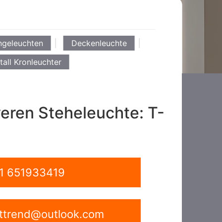
ngeleuchten
Deckenleuchte
tall Kronleuchter
veren Steheleuchte: T-
1 651933419
ghttrend@outlook.com