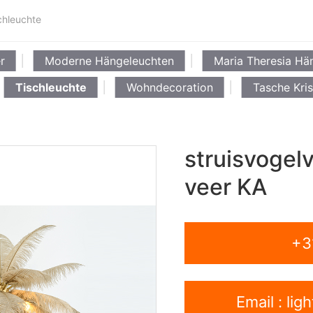
chleuchte
r
Moderne Hängeleuchten
Maria Theresia Hä
Tischleuchte
Wohndecoration
Tasche Kris
struisvogel
veer KA
+3
Email : li